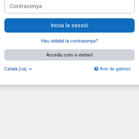
Contrasenya
Inicia la sessió
Heu oblidat la contrasenya?
Accediu com a visitant
Català ‎(ca)‎
Avís de galetes